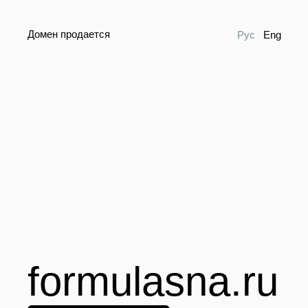
Домен продается
Рус
Eng
formulasna.ru